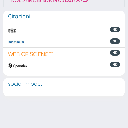
https://hdl.handle.net/11311/507114
Citazioni
ND
ND
ND
ND
social impact