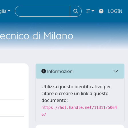
glia
IT
LOGIN
tecnico di Milano
Informazioni
Utilizza questo identificativo per
citare o creare un link a questo
documento:
https://hdl.handle.net/11311/5064
67