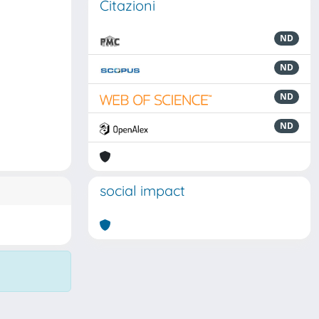
Citazioni
ND
ND
ND
ND
social impact