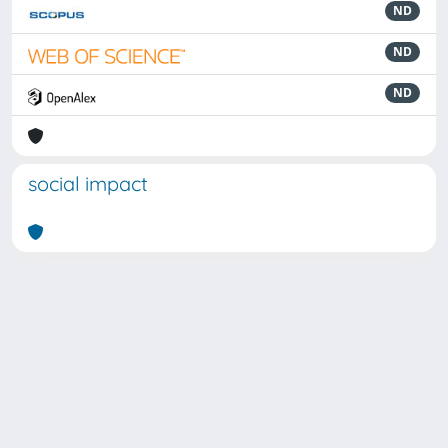
ND
ND
ND
social impact
Powered by
IRIS
-
about IRIS
-