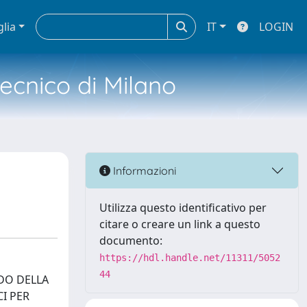
glia
IT
LOGIN
tecnico di Milano
Informazioni
Utilizza questo identificativo per
citare o creare un link a questo
documento:
https://hdl.handle.net/11311/5052
44
NDO DELLA
CI PER