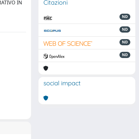
Citazioni
RATIVO IN
ND
ND
ND
ND
social impact