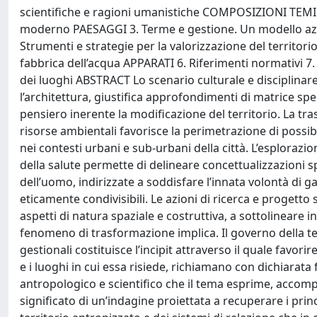
scientifiche e ragioni umanistiche COMPOSIZIONI TEMI 2
moderno PAESAGGI 3. Terme e gestione. Un modello azi
Strumenti e strategie per la valorizzazione del territori
fabbrica dell’acqua APPARATI 6. Riferimenti normativi 7. 
dei luoghi ABSTRACT Lo scenario culturale e disciplinare c
l’architettura, giustifica approfondimenti di matrice spe
pensiero inerente la modificazione del territorio. La tr
risorse ambientali favorisce la perimetrazione di possibil
nei contesti urbani e sub-urbani della città. L’esplorazio
della salute permette di delineare concettualizzazioni s
dell’uomo, indirizzate a soddisfare l’innata volontà di gar
eticamente condivisibili. Le azioni di ricerca e progetto
aspetti di natura spaziale e costruttiva, a sottolineare i
fenomeno di trasformazione implica. Il governo della tem
gestionali costituisce l’incipit attraverso il quale favori
e i luoghi in cui essa risiede, richiamano con dichiarata
antropologico e scientifico che il tema esprime, accom
significato di un’indagine proiettata a recuperare i prin