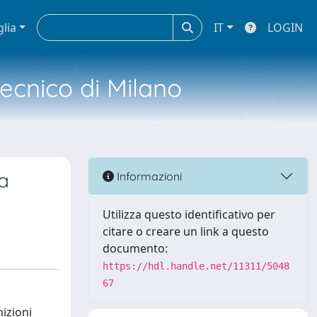
glia
IT
LOGIN
tecnico di Milano
a
Informazioni
Utilizza questo identificativo per
citare o creare un link a questo
documento:
https://hdl.handle.net/11311/5048
67
izioni