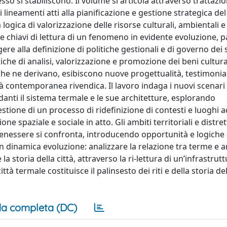
esso si stabiliscono. Il volume si articola attraverso trattazi
i lineamenti atti alla pianificazione e gestione strategica de
a logica di valorizzazione delle risorse culturali, ambientali e
no le chiavi di lettura di un fenomeno in evidente evoluzione,
ere alla definizione di politiche gestionali e di governo dei 
niche di analisi, valorizzazione e promozione dei beni cultural
i che ne derivano, esibiscono nuove progettualità, testimoni
 contemporanea rivendica. Il lavoro indaga i nuovi scenari
rdanti il sistema termale e le sue architetture, esplorando
stione di un processo di ridefinizione di contesti e luoghi a
one spaziale e sociale in atto. Gli ambiti territoriali e distret
l benessere si confronta, introducendo opportunità e logiche 
in dinamica evoluzione: analizzare la relazione tra terme e a
a storia della città, attraverso la ri-lettura di un’infrastrut
 termale costituisce il palinsesto dei riti e della storia della
a completa (DC)