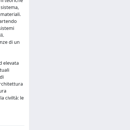
oni teoriche
l sistema,
 materiali.
 partendo
sistemi
i.
anze di un
d elevata
tuali
di
rchitettura
tura
 civiltà: le