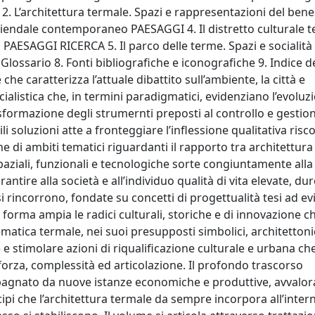
. L’architettura termale. Spazi e rappresentazioni del ben
endale contemporaneo PAESAGGI 4. Il distretto culturale t
o PAESAGGI RICERCA 5. Il parco delle terme. Spazi e socialità 
Glossario 8. Fonti bibliografiche e iconografiche 9. Indice d
he caratterizza l’attuale dibattito sull’ambiente, la città e
cialistica che, in termini paradigmatici, evidenziano l’evoluz
asformazione degli strumernti preposti al controllo e gestion
i soluzioni atte a fronteggiare l’inflessione qualitativa risc
ne di ambiti tematici riguardanti il rapporto tra architettura
paziali, funzionali e tecnologiche sorte congiuntamente alla
antire alla società e all’individuo qualità di vita elevate, dur
 si rincorrono, fondate su concetti di progettualità tesi ad e
n forma ampia le radici culturali, storiche e di innovazione c
atica termale, nei suoi presupposti simbolici, architettoni
re e stimolare azioni di riqualificazione culturale e urbana che
 forza, complessità ed articolazione. Il profondo trascorso
pagnato da nuove istanze economiche e produttive, avvalora
cipi che l’architettura termale da sempre incorpora all’inter