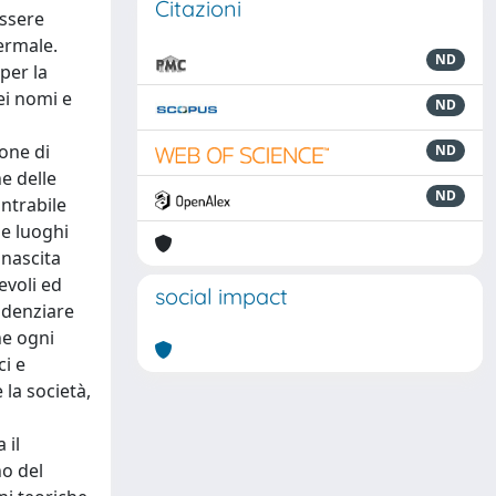
Citazioni
essere
ermale.
ND
per la
ei nomi e
ND
ione di
ND
e delle
ND
ontrabile
 e luoghi
 nascita
evoli ed
social impact
videnziare
he ogni
ci e
 la società,
 il
no del