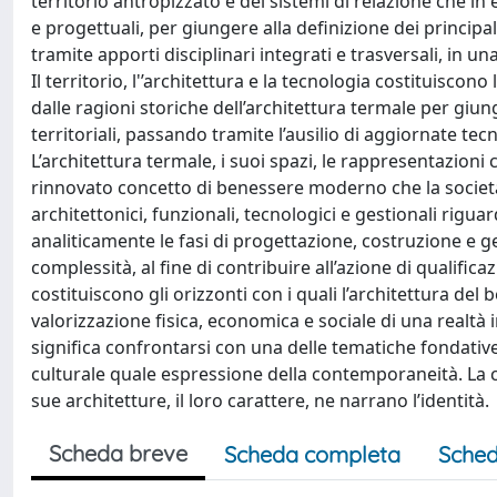
territorio antropizzato e dei sistemi di relazione che in 
e progettuali, per giungere alla definizione dei principal
tramite apporti disciplinari integrati e trasversali, in un
Il territorio, l'’architettura e la tecnologia costituisco
dalle ragioni storiche dell’architettura termale per giung
territoriali, passando tramite l’ausilio di aggiornate tec
L’architettura termale, i suoi spazi, le rappresentazion
rinnovato concetto di benessere moderno che la società
architettonici, funzionali, tecnologici e gestionali rigua
analiticamente le fasi di progettazione, costruzione e ge
complessità, al fine di contribuire all’azione di qualificazi
costituiscono gli orizzonti con i quali l’architettura de
valorizzazione fisica, economica e sociale di una realtà 
significa confrontarsi con una delle tematiche fondative l
culturale quale espressione della contemporaneità. La città
sue architetture, il loro carattere, ne narrano l’identità.
Scheda breve
Scheda completa
Sched