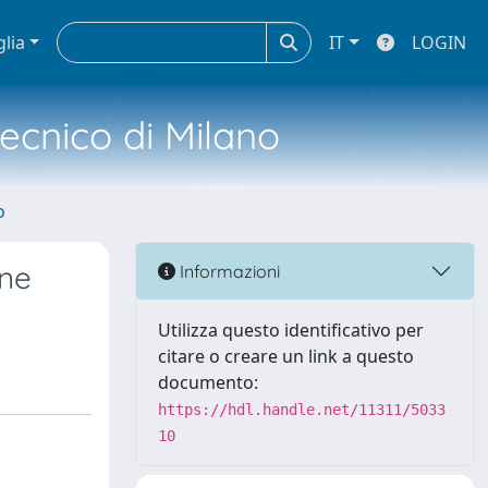
glia
IT
LOGIN
tecnico di Milano
o
one
Informazioni
Utilizza questo identificativo per
citare o creare un link a questo
documento:
https://hdl.handle.net/11311/5033
10