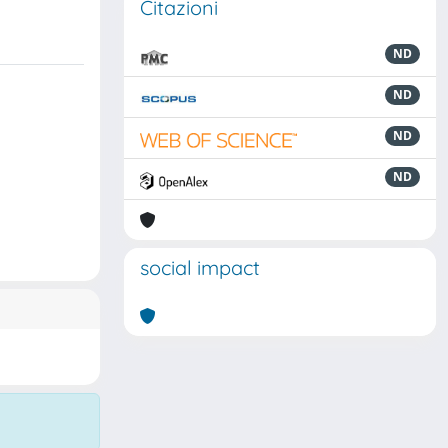
Citazioni
ND
ND
ND
ND
social impact