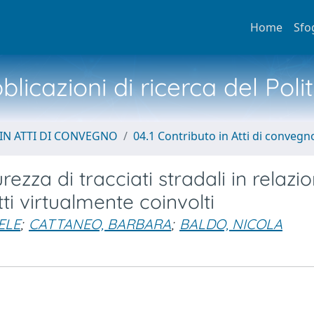
Home
Sfo
licazioni di ricerca del Poli
IN ATTI DI CONVEGNO
04.1 Contributo in Atti di convegn
ezza di tracciati stradali in relazi
etti virtualmente coinvolti
ELE
;
CATTANEO, BARBARA
;
BALDO, NICOLA