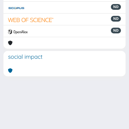
ND
ND
ND
social impact
Powered by
IRIS
-
about IRIS
-