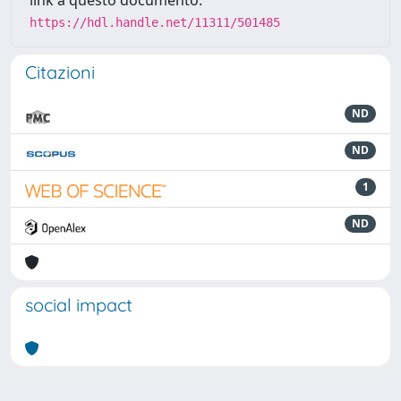
link a questo documento:
https://hdl.handle.net/11311/501485
Citazioni
ND
ND
1
ND
social impact