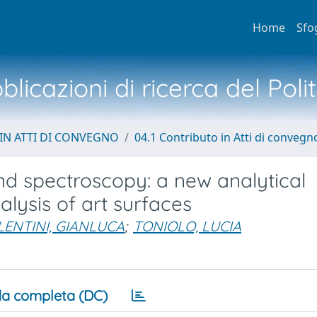
Home
Sfo
licazioni di ricerca del Poli
IN ATTI DI CONVEGNO
04.1 Contributo in Atti di convegn
nd spectroscopy: a new analytical
alysis of art surfaces
LENTINI, GIANLUCA
;
TONIOLO, LUCIA
a completa (DC)