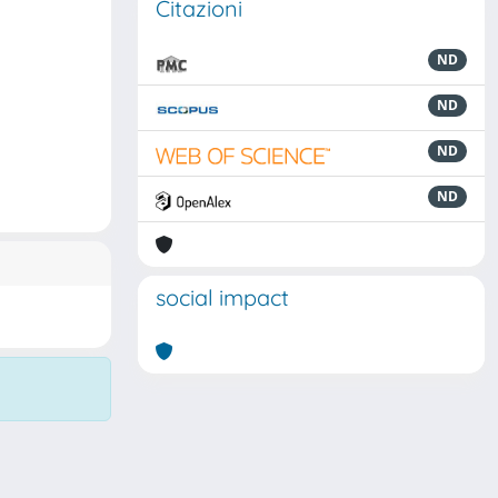
Citazioni
ND
ND
ND
ND
social impact