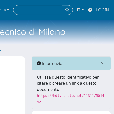
glia
IT
LOGIN
tecnico di Milano
o
Informazioni
Utilizza questo identificativo per
citare o creare un link a questo
documento:
https://hdl.handle.net/11311/5014
42