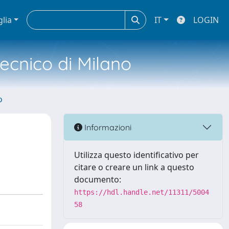
glia
IT
LOGIN
tecnico di Milano
o
Informazioni
Utilizza questo identificativo per
citare o creare un link a questo
documento:
https://hdl.handle.net/11311/5004
58