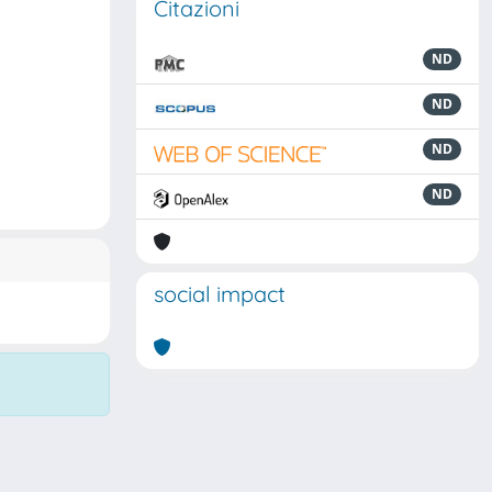
Citazioni
ND
ND
ND
ND
social impact