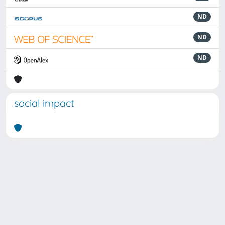
ND
ND
ND
social impact