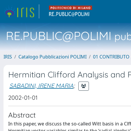
RE.PUBLIC@POLIMI
pubb
IRIS
Catalogo Pubblicazioni POLIMI
01 CONTRIBUTO 
Hermitian Clifford Analysis and 
SABADINI, IRENE MARIA
;
2002-01-01
Abstract
In this paper, we discuss the so-called Witt basis in a C
Hermitian vector variables similar to the ‘radial algebra’