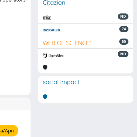
Citazioni
ND
74
65
ND
social impact
a/Apri