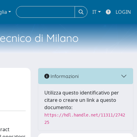
glia
IT
LOGIN
tecnico di Milano
Informazioni
Utilizza questo identificativo per
citare o creare un link a questo
documento:
https://hdl.handle.net/11311/2742
25
tract
al operators