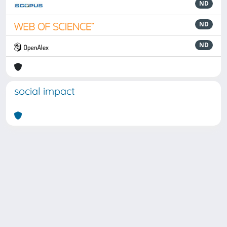
ND
ND
ND
social impact
Powered by
IRIS
-
about IRIS
-