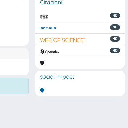
Citazioni
ND
ND
ND
ND
social impact