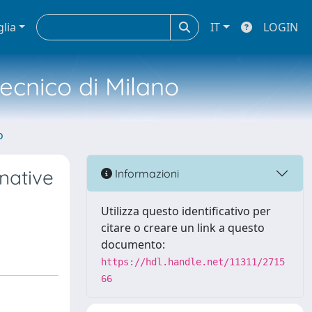
glia
IT
LOGIN
tecnico di Milano
o
native
Informazioni
Utilizza questo identificativo per
citare o creare un link a questo
documento:
https://hdl.handle.net/11311/2715
66