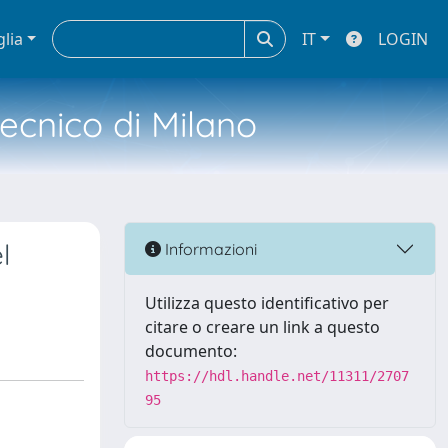
glia
IT
LOGIN
tecnico di Milano
l
Informazioni
Utilizza questo identificativo per
citare o creare un link a questo
documento:
https://hdl.handle.net/11311/2707
95