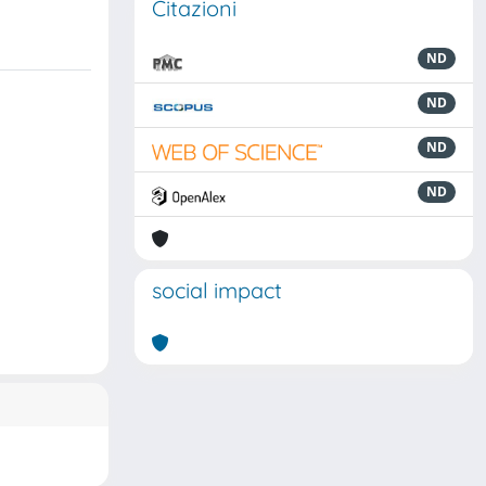
Citazioni
ND
ND
ND
ND
social impact