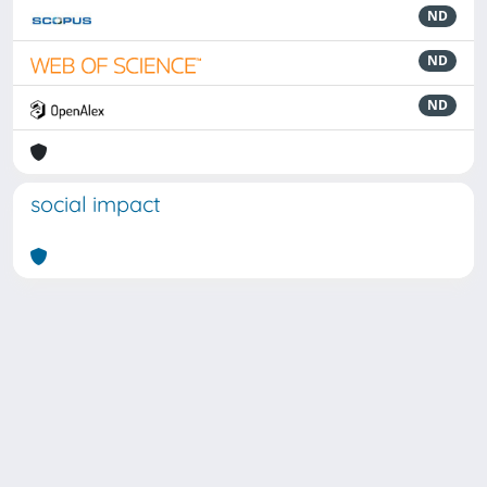
ND
ND
ND
social impact
Powered by
IRIS
-
about IRIS
-