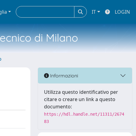
glia
IT
LOGIN
tecnico di Milano
o
Informazioni
Utilizza questo identificativo per
citare o creare un link a questo
documento:
https://hdl.handle.net/11311/2674
83