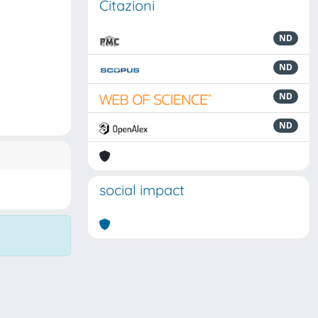
Citazioni
ND
ND
ND
ND
social impact