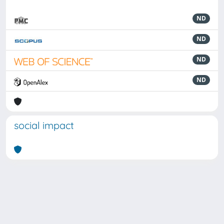
ND
ND
ND
ND
social impact