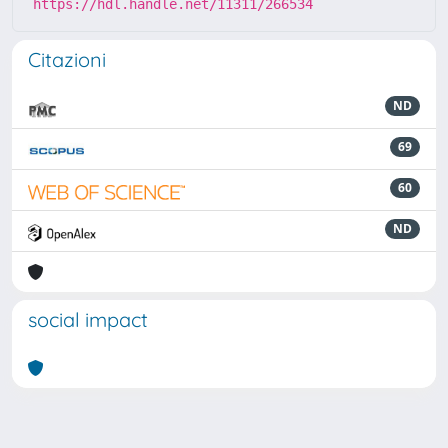
https://hdl.handle.net/11311/266534
Citazioni
ND
69
60
ND
social impact