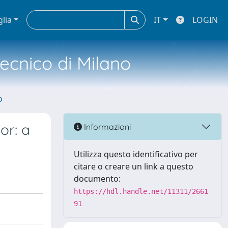
glia
IT
LOGIN
tecnico di Milano
o
or: a
Informazioni
Utilizza questo identificativo per
citare o creare un link a questo
documento:
https://hdl.handle.net/11311/2661
91