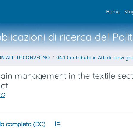
Home
Sfo
licazioni di ricerca del Poli
IN ATTI DI CONVEGNO
04.1 Contributo in Atti di convegn
hain management in the textile sect
ict
TO
a completa (DC)