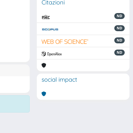
Citazioni
ND
ND
ND
ND
social impact