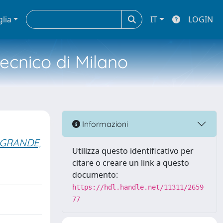
glia
IT
LOGIN
tecnico di Milano
Informazioni
 GRANDE,
Utilizza questo identificativo per
citare o creare un link a questo
documento:
https://hdl.handle.net/11311/2659
77