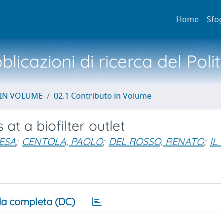
Home
Sfo
licazioni di ricerca del Poli
 IN VOLUME
02.1 Contributo in Volume
t a biofilter outlet
ESA
;
CENTOLA, PAOLO
;
DEL ROSSO, RENATO
;
IL
a completa (DC)