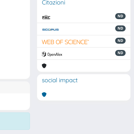
Citazioni
ND
ND
ND
ND
social impact