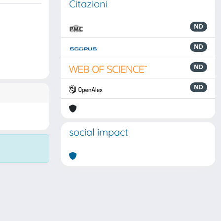
Citazioni
ND
ND
ND
ND
social impact