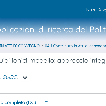
Home
Sfo
licazioni di ricerca del Poli
IN ATTI DI CONVEGNO
04.1 Contributo in Atti di convegn
iquidi ionici modello: approccio inte
, GUIDO
;
a completa (DC)