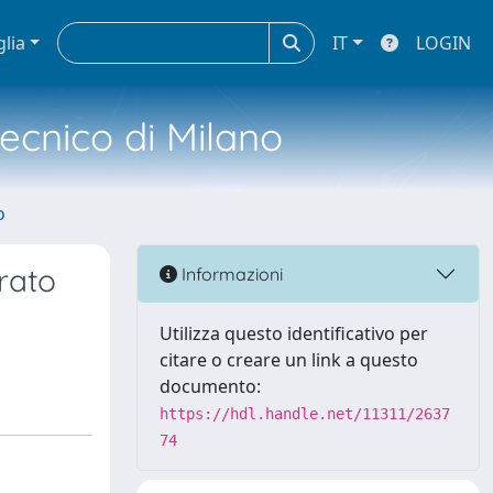
glia
IT
LOGIN
tecnico di Milano
o
grato
Informazioni
Utilizza questo identificativo per
citare o creare un link a questo
documento:
https://hdl.handle.net/11311/2637
74