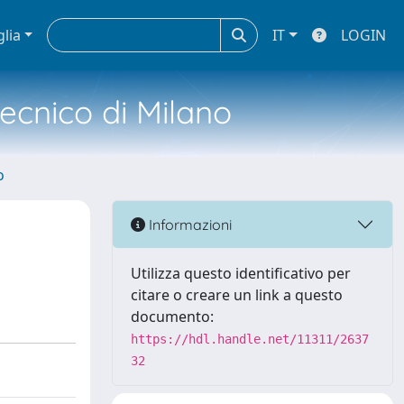
glia
IT
LOGIN
tecnico di Milano
o
Informazioni
Utilizza questo identificativo per
citare o creare un link a questo
documento:
https://hdl.handle.net/11311/2637
32