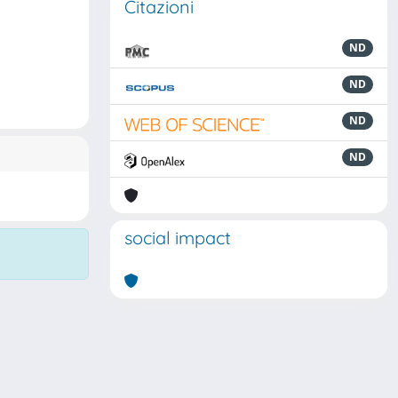
Citazioni
ND
ND
ND
ND
social impact