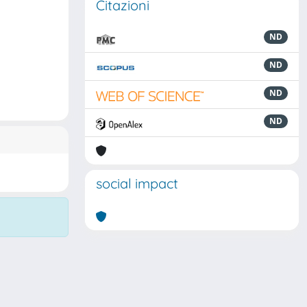
Citazioni
ND
ND
ND
ND
social impact