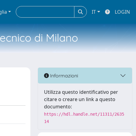
glia
IT
LOGIN
tecnico di Milano
Informazioni
Utilizza questo identificativo per
citare o creare un link a questo
documento:
https://hdl.handle.net/11311/2635
14