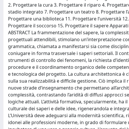
2. Progettare la cura 3. Progettare il riparo 4. Progett
stadio integrato 7. Progettare un teatro 8. Progettare 
Progettare una biblioteca 11. Progettare l’università 1
Progettare il soccorso 15. Progettare il sapere Apparati
ABSTRACT La frammentazione del sapere, la complessità d
progettuali attendibili, stimolano un’interpretazione com
grammatica, chiamata a manifestarsi sia come disciplina
coniugare in forma trasversale i saperi settoriali. Il contr
strumenti di controllo dei fenomeni, la richiesta d’ident
procedure e il coordinamento organico delle competenze
e tecnologica del progetto. La cultura architettonica è c
sulla sua realizzabilità e difficile gestione. Ciò implic
nuove strade d’insegnamento che permettano all’archi
complessità, contrastando l’aridità di diffusi approcci 
logiche attuali. L’attività formativa, specularmente, ha i
culturale dei saperi e delle idee, rigenerandola e integ
L’Università deve adeguarsi alla modernità scientifica, 
idonei alle professioni moderne, in grado di formulare