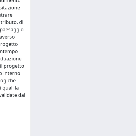
fondimento
sitazione
etrare
tributo, di
l paesaggio
raverso
 progetto
 contempo
viduazione
il progetto
o interno
 logiche
 quali la
validate dal