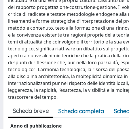
incubatore di una vera e propria cultura. L’assunto del 
del rapporto progettazione-costruzione-gestione. Il volum
critica di radicate e testate metodologie endogene all
lineamenti e forme strategiche d’interpretazione del pro
metodo e contenuto, teso alla formazione di una rinnova
e la convivenza esistente tra ragioni proprie della teori
temi di attualità che coinvolgono il territorio e la sua e
tecnologico, significa riattivare un dibattito sul proget
aperto a nuove alchimie teoriche che la pratica della ri
di spunti di riflessione che, pur nella loro parzialità, 
tecnologico”. L’armonia tecnologica, la risorsa del pae
alla disciplina architettonica, la molteplicità dinamica i
internazionalizzanti pur nel rispetto delle identità locali
leggerezza, la rapidità, l’esattezza, la visibilità e la mo
trascorrere del tempo.
Scheda breve
Scheda completa
Sched
Anno di pubblicazione