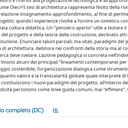
lavoro è riferito alla progettazione tecnologica e all’appro
e Dieci+5 tesi di architettura rappresenta l’esito della rivi
a relazione insegnamento-approfondimento, al fine di perim
getto: quindici esperienze rivolte a fornire un sintetico con
ta cultura didattica. Un “pensiero aperto” utile a testare i
a del progetto e della teoria della costruzione, declinato att
voluzione. Enunciare taluni parziali, ma vitali, paradigmi del
to di architettura, debitore nei confronti della storia ma al
cerca deve svelare. L’azione pedagogica si concreta nell’indi
esprimono alcuni dei principali “lineamenti contemporanei per 
saggio sostenibile, l’organizzazione dialogica come strument
n quanto valore e la transcalarità globale quale interprete di
, costituiscono i nuovi paradigmi del progetto, all’interno dei
lteplicità persistono come linee guida comuni, mai “effimere”, 
a completa (DC)