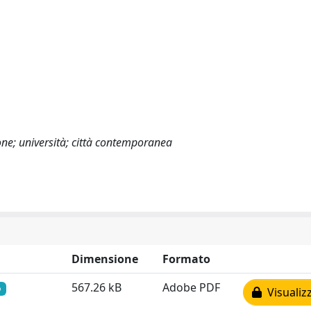
ione; università; città contemporanea
Dimensione
Formato
567.26 kB
Adobe PDF
o
Visualiz