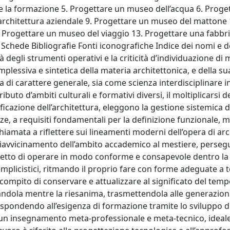
are la formazione 5. Progettare un museo dell’acqua 6. Prog
l’architettura aziendale 9. Progettare un museo del mattone 
2. Progettare un museo del viaggio 13. Progettare una fabbri
 Schede Bibliografie Fonti iconografiche Indice dei nomi e d
egli strumenti operativi e la criticità d’individuazione di 
plessiva e sintetica della materia architettonica, e della su
 di carattere generale, sia come scienza interdisciplinare i
ibuto d’ambiti culturali e formativi diversi, il moltiplicarsi d
ificazione dell’architettura, eleggono la gestione sistemica d
, a requisiti fondamentali per la definizione funzionale, 
hiamata a riflettere sui lineamenti moderni dell’opera di arc
a il riavvicinamento dell’ambito accademico al mestiere, pers
tetto di operare in modo conforme e consapevole dentro la
semplicistici, ritmando il proprio fare con forme adeguate a 
l compito di conservare e attualizzare al significato del temp
randola mentre la riesanima, trasmettendola alle generazioni
rispondendo all’esigenza di formazione tramite lo sviluppo d
 un insegnamento meta-professionale e meta-tecnico, ideal