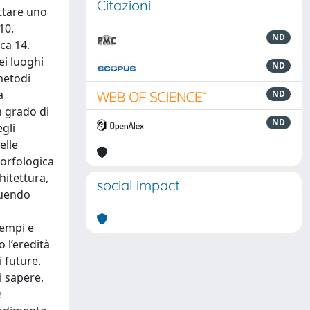
Citazioni
ettare uno
10.
ND
ca 14.
ei luoghi
ND
metodi
a
ND
n grado di
ND
egli
elle
morfologica
hitettura,
social impact
eguendo
tempi e
o l’eredità
 future.
i sapere,
e