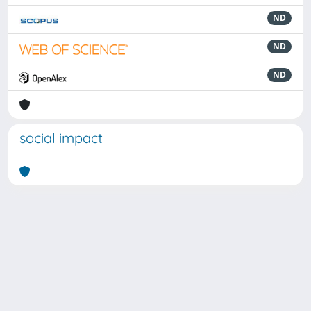
ND
ND
ND
social impact
Powered by
IRIS
-
about IRIS
-