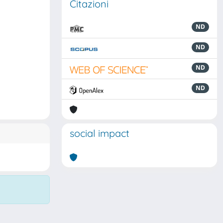
Citazioni
ND
ND
ND
ND
social impact