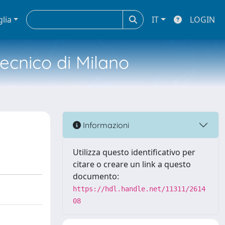
glia
IT
LOGIN
tecnico di Milano
Informazioni
Utilizza questo identificativo per
citare o creare un link a questo
documento:
https://hdl.handle.net/11311/2614
08