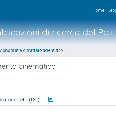
Home
Sfo
licazioni di ricerca del Poli
Monografia o trattato scientifico
mento cinematico
a completa (DC)