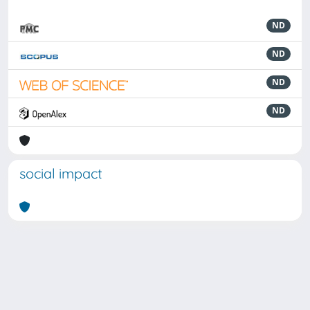
ND
ND
ND
ND
social impact