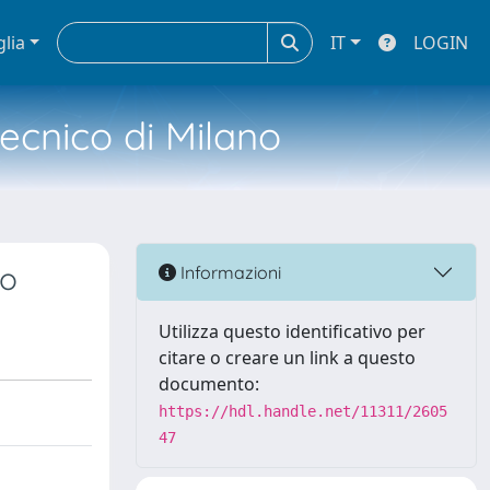
glia
IT
LOGIN
tecnico di Milano
no
Informazioni
Utilizza questo identificativo per
citare o creare un link a questo
documento:
https://hdl.handle.net/11311/2605
47