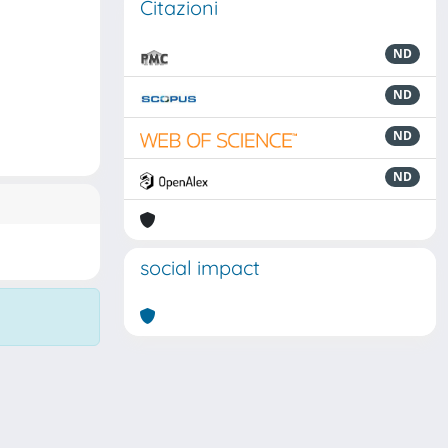
Citazioni
ND
ND
ND
ND
social impact