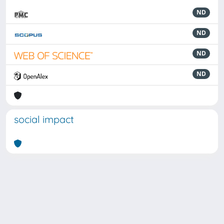
ND
ND
ND
ND
social impact