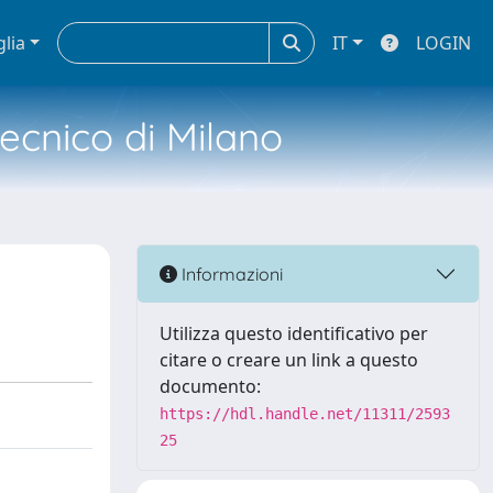
glia
IT
LOGIN
tecnico di Milano
Informazioni
Utilizza questo identificativo per
citare o creare un link a questo
documento:
https://hdl.handle.net/11311/2593
25