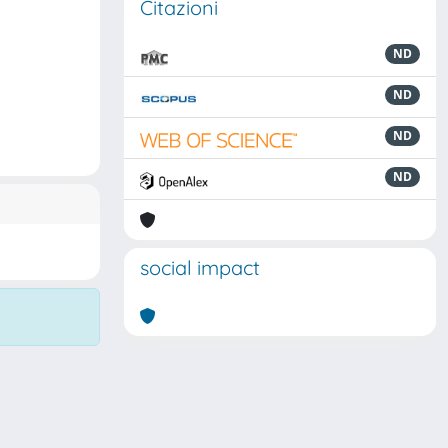
Citazioni
ND
ND
ND
ND
social impact