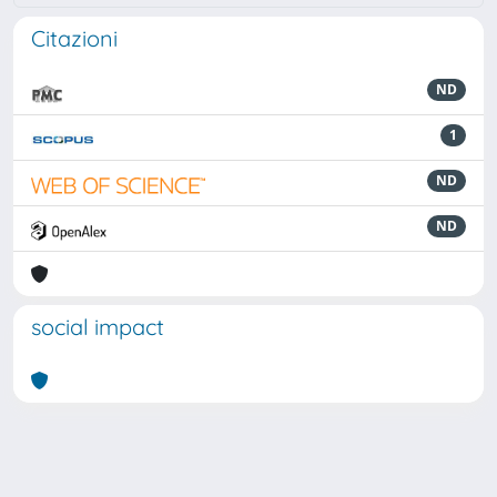
Citazioni
ND
1
ND
ND
social impact