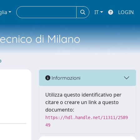
glia
IT
LOGIN
tecnico di Milano
o
Informazioni
Utilizza questo identificativo per
citare o creare un link a questo
documento:
https://hdl.handle.net/11311/2589
49