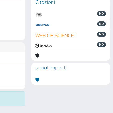
Citazioni
ND
ND
ND
ND
social impact