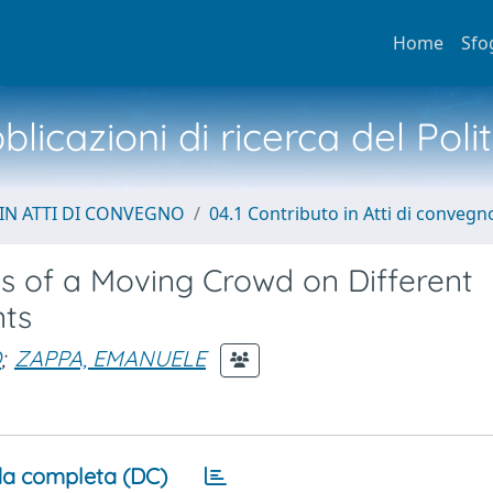
Home
Sfo
licazioni di ricerca del Poli
IN ATTI DI CONVEGNO
04.1 Contributo in Atti di convegn
 of a Moving Crowd on Different
nts
O
;
ZAPPA, EMANUELE
a completa (DC)