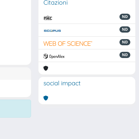
Citazioni
ND
ND
ND
ND
social impact