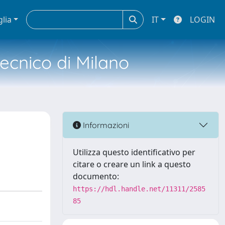
glia
IT
LOGIN
tecnico di Milano
Informazioni
Utilizza questo identificativo per
citare o creare un link a questo
documento:
https://hdl.handle.net/11311/2585
85