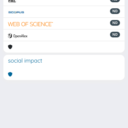
ND
ND
ND
social impact