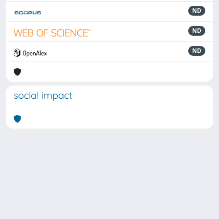
ND
ND
ND
social impact
Powered by
IRIS
-
about IRIS
-