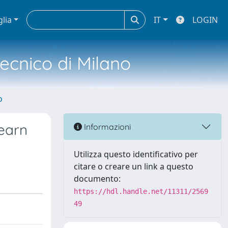
glia
IT
LOGIN
tecnico di Milano
o
earn
Informazioni
Utilizza questo identificativo per
citare o creare un link a questo
documento:
https://hdl.handle.net/11311/2569
49