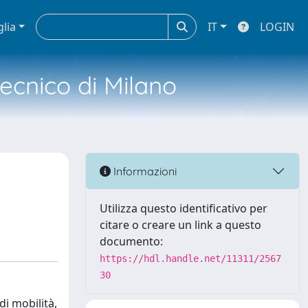
glia
IT
LOGIN
tecnico di Milano
Informazioni
Utilizza questo identificativo per
citare o creare un link a questo
documento:
https://hdl.handle.net/11311/2567
30
di mobilità,