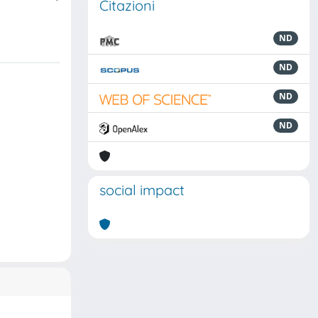
Citazioni
ND
ND
ND
ND
social impact