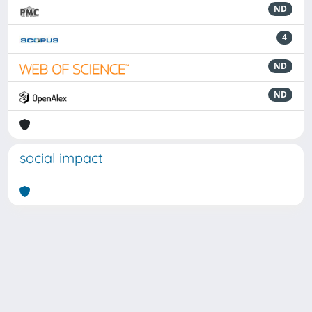
ND
4
ND
ND
social impact