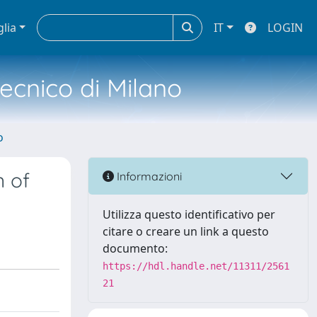
glia
IT
LOGIN
tecnico di Milano
o
n of
Informazioni
Utilizza questo identificativo per
citare o creare un link a questo
documento:
https://hdl.handle.net/11311/2561
21