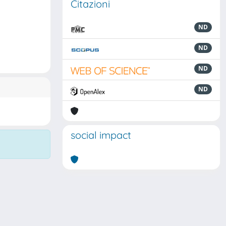
Citazioni
ND
ND
ND
ND
social impact