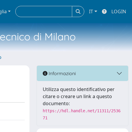
glia
IT
LOGIN
tecnico di Milano
o
Informazioni
Utilizza questo identificativo per
citare o creare un link a questo
documento:
https://hdl.handle.net/11311/2536
71