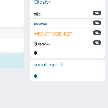
Citazioni
ND
ND
ND
ND
social impact