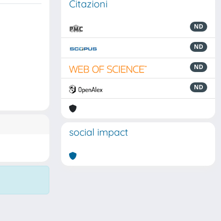
Citazioni
ND
ND
ND
ND
social impact