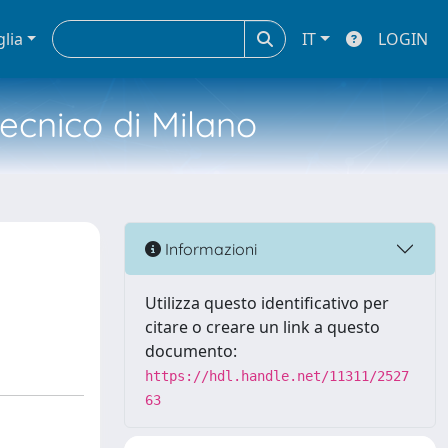
glia
IT
LOGIN
tecnico di Milano
Informazioni
Utilizza questo identificativo per
citare o creare un link a questo
documento:
https://hdl.handle.net/11311/2527
63