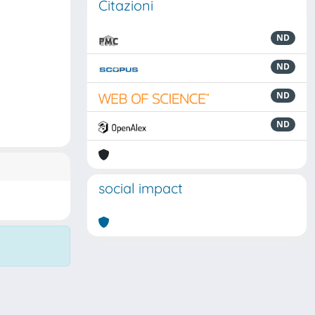
Citazioni
ND
ND
ND
ND
social impact