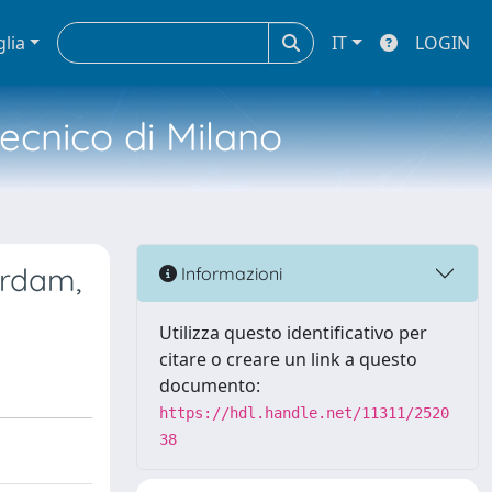
glia
IT
LOGIN
tecnico di Milano
erdam,
Informazioni
Utilizza questo identificativo per
citare o creare un link a questo
documento:
https://hdl.handle.net/11311/2520
38