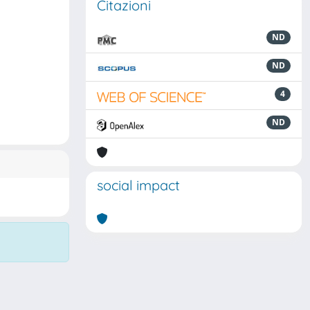
Citazioni
ND
ND
4
ND
social impact