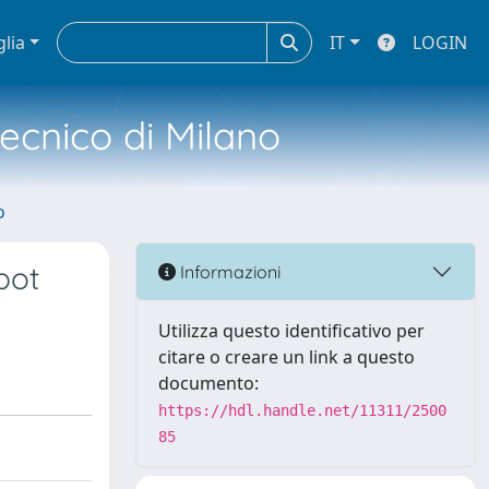
glia
IT
LOGIN
tecnico di Milano
o
bot
Informazioni
Utilizza questo identificativo per
citare o creare un link a questo
documento:
https://hdl.handle.net/11311/2500
85