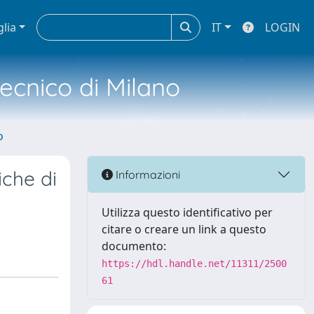
glia
IT
LOGIN
tecnico di Milano
o
iche di
Informazioni
Utilizza questo identificativo per
citare o creare un link a questo
documento:
https://hdl.handle.net/11311/2500
61