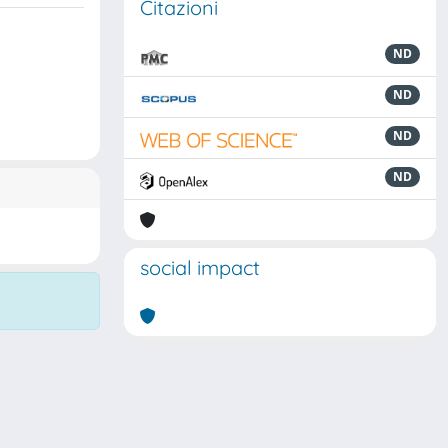
Citazioni
ND
ND
ND
ND
social impact