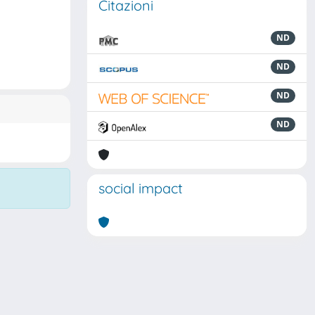
Citazioni
ND
ND
ND
ND
social impact