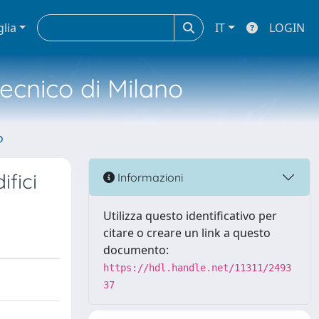
glia
IT
LOGIN
tecnico di Milano
o
ifici
Informazioni
Utilizza questo identificativo per
citare o creare un link a questo
documento:
https://hdl.handle.net/11311/2493
37