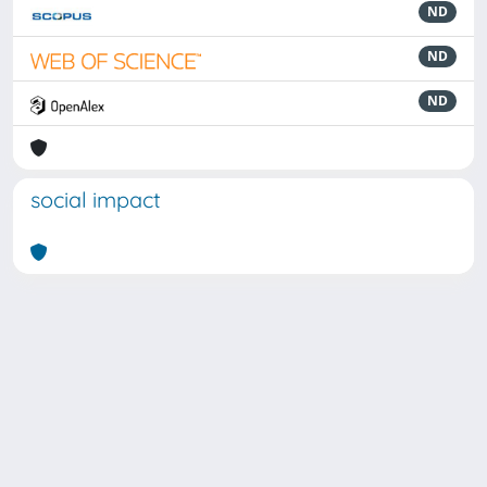
ND
ND
ND
social impact
Powered by
IRIS
-
about IRIS
-