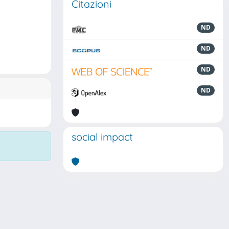
Citazioni
ND
ND
ND
ND
social impact