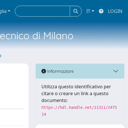
glia
IT
LOGIN
tecnico di Milano
o
Informazioni
Utilizza questo identificativo per
citare o creare un link a questo
documento:
https://hdl.handle.net/11311/2475
14