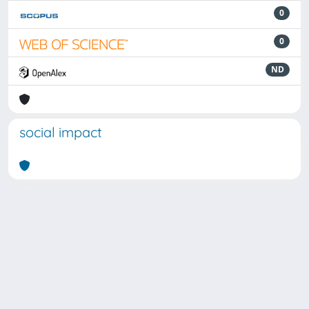
0
0
ND
social impact
Powered by
IRIS
-
about IRIS
-