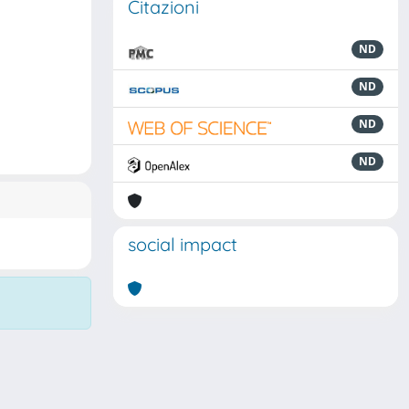
Citazioni
ND
ND
ND
ND
social impact