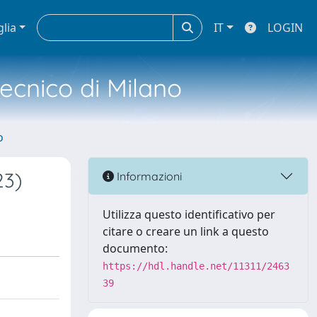
glia
IT
LOGIN
tecnico di Milano
o
23)
Informazioni
Utilizza questo identificativo per
citare o creare un link a questo
documento:
https://hdl.handle.net/11311/2463
39